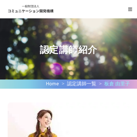
コ
ン
テ
ン
ツ
へ
認定講師紹介
ス
キ
ッ
プ
Home
>
認定講師一覧
>
板倉 由里子