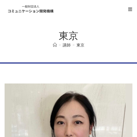
コ
ン
テ
ン
東京
ツ
へ
>
講師
>
東京
ス
キ
ッ
プ